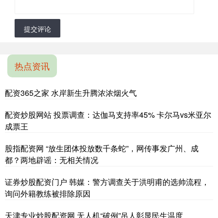
提交评论
热点资讯
配资365之家 水岸新生升腾浓浓烟火气
配资炒股网站 投票调查：达伽马支持率45% 卡尔马vs米亚尔
成票王
股指配资网 “放生团体投放数千条蛇”，网传事发广州、成
都？两地辟谣：无相关情况
证券炒股配资门户 韩媒：警方调查关于洪明甫的选帅流程，
询问外籍教练被排除原因
天津专业炒股配资网 无人机“破例”吊人彰显民生温度