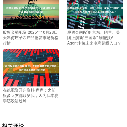
股票金融配资 2025年10月28日
股票金融配资 京东、阿里、美
天津何庄子农产品批发市场价格
团上演新“三国杀” 谁能挟AI
行情
Agent卡位未来电商超级入口？
在线配资开户资料 库库：之前
很多队友都取笑我，因为我本赛
季还没进过球
相关评论