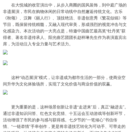
在大悦城的收官演出中，从步入商圈的国风装饰，到中庭广场的
非遗展演，市民在购物休闲的日常动线中自然邂逅传统文化。古乐
《秋颂》、汉舞《丽人行》、顶技绝活、非遗创意秀《繁花似锦》等
节目，既保留传统精髓，又融入现代审美，形成强烈的视觉冲击与文
化感染力。本次活动的一大亮点是，特邀中国曲艺最高奖“牡丹奖”获
得者、著名非遗传承人、阳光曲艺团团长赵梓琳先生作为表演嘉宾出
席，为活动注入专业力量与艺术活力。
这种“动态展演”模式，让非遗成为都市生活的一部分，使商业空
间升华为文化体验场所，实现了文化价值与商业价值的双赢。
更为重要的是，这种场景创新让非遗“走进来”后，真正“融进去”。
通过非遗知识问答、红色文化竞猜、十五运会互动游戏等创新环节，
活动增强了市民的参与感与获得感。七夕节的“一笔倾心”书信传
情、“一链牵情”手串创作，更是将非遗技艺转化为可动手、可带走的