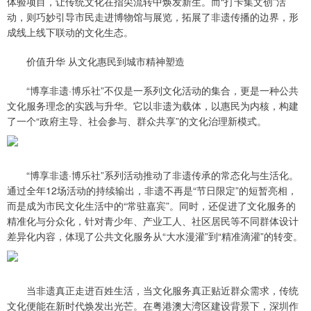
体验项目，让传统文化在指尖流转中焕发新生。而“打卡集文创”活
动，则巧妙引导市民走进博物馆与展览，拓展了非遗传播的边界，形
成线上线下联动的文化生态。
价值升华 从文化惠民到城市精神塑造
“博享非遗·博乐社”不仅是一系列文化活动的集合，更是一种公共
文化服务理念的实践与升华。它以非遗为载体，以惠民为内核，构建
了一个“政府主导、社会参与、群众共享”的文化治理新模式。
“博享非遗·博乐社”系列活动推动了非遗传承的常态化与生活化。
通过全年12场活动的持续输出，非遗不再是“节日限定”的短暂亮相，
而是成为市民文化生活中的“常驻嘉宾”。同时，还促进了文化服务的
精准化与分众化，针对青少年、产业工人、社区居民等不同群体设计
差异化内容，体现了公共文化服务从“大水漫灌”到“精准滴灌”的转变。
当非遗真正走进百姓生活，当文化服务真正贴近群众需求，传统
文化便能在新时代焕发出光芒。在粤港澳大湾区建设背景下，深圳作