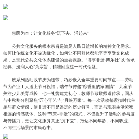
惠民为本：让文化服务“沉下去、活起来”
公共文化服务的根本宗旨是满足人民日益增长的精神文化需求。
如何让传统文化不被边缘化，如何让不同群体都能平等享受文化成
果，是现代公共文化体系建设的重要课题。“博享非遗·博乐社”以“传承
经典、浸润人心”为宗旨，精准回应这一时代命题。
该系列活动以节庆为纽带，巧妙嵌入全年重要时间节点——劳动
节为产业工人送上节日祝福，端午节传递“粽香里的家国情”，儿童节
关注少儿美育成长，七一礼赞建党初心，教师节致敬师道传承，国庆
与中秋则分别聚焦“匠心守艺”与“月映万家”。每一次活动都紧扣时代主
题与群众情感，使非遗不再是遥远的历史符号，而是与现实生活紧密
相连的情感载体。这种“节庆+非遗”的模式，不仅提升了活动的参与度
与传播力，更让文化服务真正“沉下去”，抵达不同年龄、不同职业、
不同生活场景的市民心中。